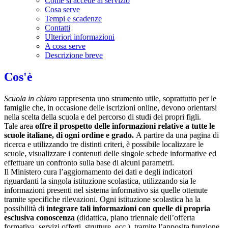
Come si accede al servizio
Cosa serve
Tempi e scadenze
Contatti
Ulteriori informazioni
A cosa serve
Descrizione breve
Cos'è
Scuola in chiaro
rappresenta uno strumento utile, soprattutto per le
famiglie che, in occasione delle iscrizioni online, devono orientarsi
nella scelta della scuola e del percorso di studi dei propri figli.
Tale area
offre il prospetto delle informazioni relative a tutte le
scuole italiane, di ogni ordine e grado.
A partire da una pagina di
ricerca e utilizzando tre distinti criteri, è possibile localizzare le
scuole, visualizzare i contenuti delle singole schede informative ed
effettuare un confronto sulla base di alcuni parametri.
Il Ministero cura l’aggiornamento dei dati e degli indicatori
riguardanti la singola istituzione scolastica, utilizzando sia le
informazioni presenti nel sistema informativo sia quelle ottenute
tramite specifiche rilevazioni.
Ogni istituzione scolastica ha la
possibilità di
integrare tali informazioni con quelle di propria
esclusiva conoscenza
(didattica, piano triennale dell’offerta
formativa, servizi offerti, strutture, ecc.), tramite l’apposita funzione