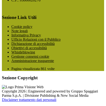
C.F.: 93000020276
Sezione Link Utili
Cookie policy
Note legali
Informativa Privacy
Ufficio Relazioni con il Pubblico
Dichiarazione di accessibilità
Obiettivi di accessibilità
Whistleblowing
Gestione consensi cookie
Amministrazione trasparente
Pagina visualizzata
861
volte
Sezione Copyright
Copyright 2026 | Engineered and powered by Gruppo Spaggiari
Parma S.p.A. | Divisione Publishing & New Social Media
Disclaimer trattamento dati personali