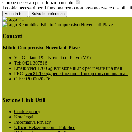
Cookie necessari per il funzionamento
I cookie necessari per il funzionamento non possono essere disabilitati.
Accetta tutti
Salva le preferenze
Istituto Comprensivo Noventa di Piave
Contatti
Istituto Comprensivo Noventa di Piave
Via Guaiane 19 – Noventa di Piave (VE)
Tel:
0421 307516
Email:
veic817005@istruzione.it
Link per inviare una mail
PEC:
veic817005@pec.istruzione.it
Link per inviare una mail
C.F.: 93000020276
Sezione Link Utili
Cookie policy
Note legali
Informativa Privacy
Ufficio Relazioni con il Pubblico