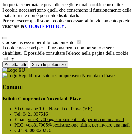
In questa schermata è possibile scegliere quali cookie consentire.
I cookie necessari sono quelli che consentono il funzionamento della
piattaforma e non è possibile disabilitarli.
Per conoscere quali sono i cookie necessari al funzionamento potete
visionare la
COOKIE POLICY
.
Cookie necessari per il funzionamento
I cookie necessari per il funzionamento non possono essere
disabilitati. È possibile consultare l'elenco nella pagina della cookie
policy.
Accetta tutti
Salva le preferenze
Istituto Comprensivo Noventa di Piave
Contatti
Istituto Comprensivo Noventa di Piave
Via Guaiane 19 – Noventa di Piave (VE)
Tel:
0421 307516
Email:
veic817005@istruzione.it
Link per inviare una mail
PEC:
veic817005@pec.istruzione.it
Link per inviare una mail
C.F.: 93000020276