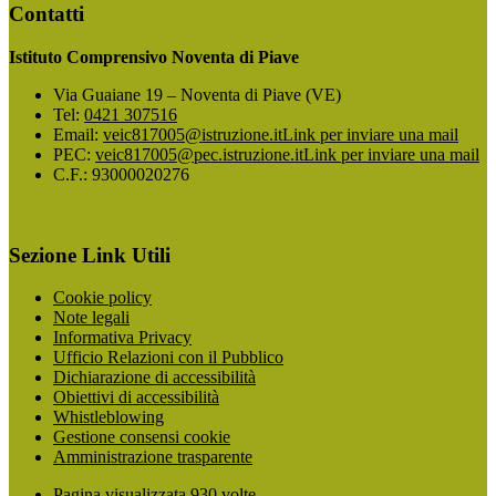
Contatti
Istituto Comprensivo Noventa di Piave
Via Guaiane 19 – Noventa di Piave (VE)
Tel:
0421 307516
Email:
veic817005@istruzione.it
Link per inviare una mail
PEC:
veic817005@pec.istruzione.it
Link per inviare una mail
C.F.: 93000020276
Sezione Link Utili
Cookie policy
Note legali
Informativa Privacy
Ufficio Relazioni con il Pubblico
Dichiarazione di accessibilità
Obiettivi di accessibilità
Whistleblowing
Gestione consensi cookie
Amministrazione trasparente
Pagina visualizzata
930
volte