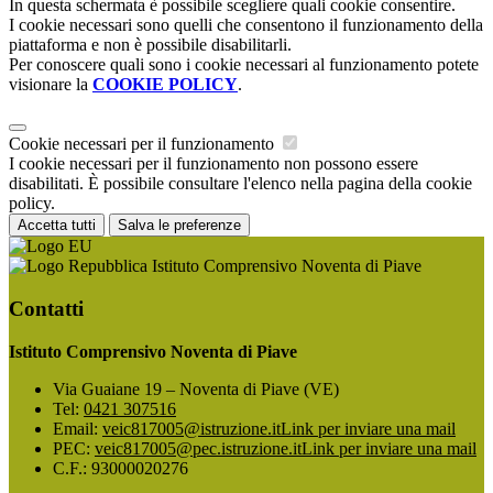
In questa schermata è possibile scegliere quali cookie consentire.
I cookie necessari sono quelli che consentono il funzionamento della
piattaforma e non è possibile disabilitarli.
Per conoscere quali sono i cookie necessari al funzionamento potete
visionare la
COOKIE POLICY
.
Cookie necessari per il funzionamento
I cookie necessari per il funzionamento non possono essere
disabilitati. È possibile consultare l'elenco nella pagina della cookie
policy.
Accetta tutti
Salva le preferenze
Istituto Comprensivo Noventa di Piave
Contatti
Istituto Comprensivo Noventa di Piave
Via Guaiane 19 – Noventa di Piave (VE)
Tel:
0421 307516
Email:
veic817005@istruzione.it
Link per inviare una mail
PEC:
veic817005@pec.istruzione.it
Link per inviare una mail
C.F.: 93000020276