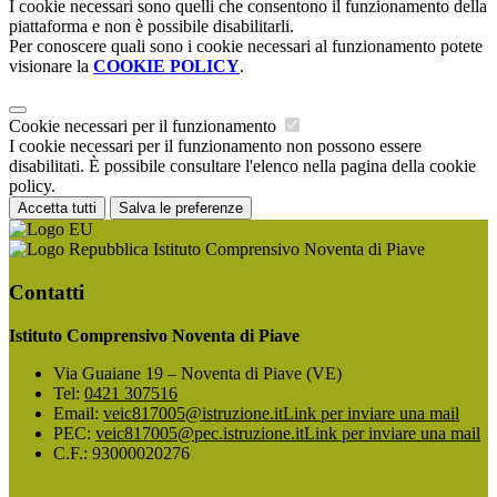
I cookie necessari sono quelli che consentono il funzionamento della
piattaforma e non è possibile disabilitarli.
Per conoscere quali sono i cookie necessari al funzionamento potete
visionare la
COOKIE POLICY
.
Cookie necessari per il funzionamento
I cookie necessari per il funzionamento non possono essere
disabilitati. È possibile consultare l'elenco nella pagina della cookie
policy.
Accetta tutti
Salva le preferenze
Istituto Comprensivo Noventa di Piave
Contatti
Istituto Comprensivo Noventa di Piave
Via Guaiane 19 – Noventa di Piave (VE)
Tel:
0421 307516
Email:
veic817005@istruzione.it
Link per inviare una mail
PEC:
veic817005@pec.istruzione.it
Link per inviare una mail
C.F.: 93000020276