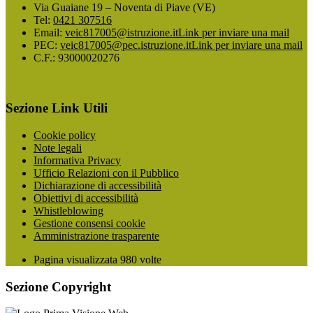
Via Guaiane 19 – Noventa di Piave (VE)
Tel:
0421 307516
Email:
veic817005@istruzione.it
Link per inviare una mail
PEC:
veic817005@pec.istruzione.it
Link per inviare una mail
C.F.: 93000020276
Sezione Link Utili
Cookie policy
Note legali
Informativa Privacy
Ufficio Relazioni con il Pubblico
Dichiarazione di accessibilità
Obiettivi di accessibilità
Whistleblowing
Gestione consensi cookie
Amministrazione trasparente
Pagina visualizzata
980
volte
Sezione Copyright