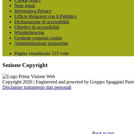
Cookie policy
Note legali
Informativa Privacy
Ufficio Relazioni con il Pubblico
Dichiarazione di accessibilità
Obiettivi di accessibilità
Whistleblowing
Gestione consensi cookie
Amministrazione trasparente
Pagina visualizzata
533
volte
Sezione Copyright
Copyright 2026 | Engineered and powered by Gruppo Spaggiari Parm
Disclaimer trattamento dati personali
Back to top