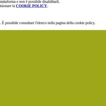
attaforma e non è possibile disabilitarli.
isionare la
COOKIE POLICY
.
 È possibile consultare l'elenco nella pagina della cookie policy.