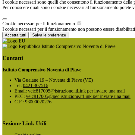
I cookie necessari sono quelli che consentono il funzionamento della pi
Per conoscere quali sono i cookie necessari al funzionamento potete v
Cookie necessari per il funzionamento
I cookie necessari per il funzionamento non possono essere disabilitati.
Accetta tutti
Salva le preferenze
Istituto Comprensivo Noventa di Piave
Contatti
Istituto Comprensivo Noventa di Piave
Via Guaiane 19 – Noventa di Piave (VE)
Tel:
0421 307516
Email:
veic817005@istruzione.it
Link per inviare una mail
PEC:
veic817005@pec.istruzione.it
Link per inviare una mail
C.F.: 93000020276
Sezione Link Utili