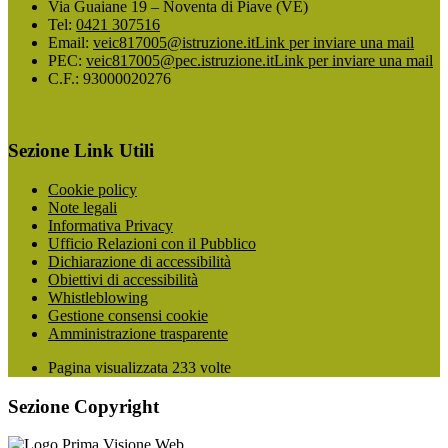
Via Guaiane 19 – Noventa di Piave (VE)
Tel:
0421 307516
Email:
veic817005@istruzione.it
Link per inviare una mail
PEC:
veic817005@pec.istruzione.it
Link per inviare una mail
C.F.: 93000020276
Sezione Link Utili
Cookie policy
Note legali
Informativa Privacy
Ufficio Relazioni con il Pubblico
Dichiarazione di accessibilità
Obiettivi di accessibilità
Whistleblowing
Gestione consensi cookie
Amministrazione trasparente
Pagina visualizzata
233
volte
Sezione Copyright