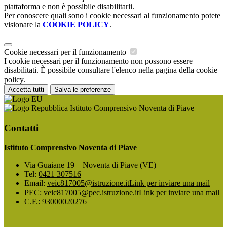
piattaforma e non è possibile disabilitarli.
Per conoscere quali sono i cookie necessari al funzionamento potete
visionare la
COOKIE POLICY
.
Cookie necessari per il funzionamento
I cookie necessari per il funzionamento non possono essere
disabilitati. È possibile consultare l'elenco nella pagina della cookie
policy.
Accetta tutti
Salva le preferenze
Istituto Comprensivo Noventa di Piave
Contatti
Istituto Comprensivo Noventa di Piave
Via Guaiane 19 – Noventa di Piave (VE)
Tel:
0421 307516
Email:
veic817005@istruzione.it
Link per inviare una mail
PEC:
veic817005@pec.istruzione.it
Link per inviare una mail
C.F.: 93000020276