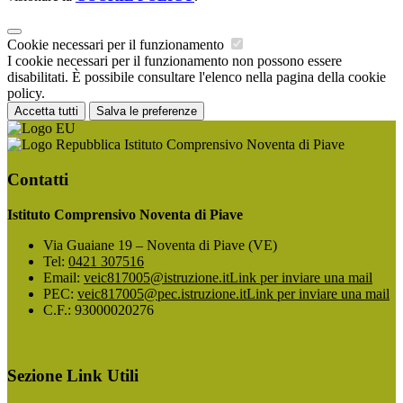
Cookie necessari per il funzionamento
I cookie necessari per il funzionamento non possono essere
disabilitati. È possibile consultare l'elenco nella pagina della cookie
policy.
Accetta tutti
Salva le preferenze
Istituto Comprensivo Noventa di Piave
Contatti
Istituto Comprensivo Noventa di Piave
Via Guaiane 19 – Noventa di Piave (VE)
Tel:
0421 307516
Email:
veic817005@istruzione.it
Link per inviare una mail
PEC:
veic817005@pec.istruzione.it
Link per inviare una mail
C.F.: 93000020276
Sezione Link Utili