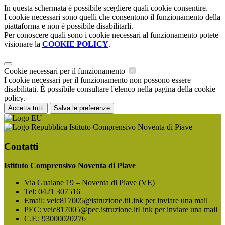
In questa schermata è possibile scegliere quali cookie consentire.
I cookie necessari sono quelli che consentono il funzionamento della
piattaforma e non è possibile disabilitarli.
Per conoscere quali sono i cookie necessari al funzionamento potete
visionare la
COOKIE POLICY
.
Cookie necessari per il funzionamento
I cookie necessari per il funzionamento non possono essere
disabilitati. È possibile consultare l'elenco nella pagina della cookie
policy.
Accetta tutti
Salva le preferenze
Istituto Comprensivo Noventa di Piave
Contatti
Istituto Comprensivo Noventa di Piave
Via Guaiane 19 – Noventa di Piave (VE)
Tel:
0421 307516
Email:
veic817005@istruzione.it
Link per inviare una mail
PEC:
veic817005@pec.istruzione.it
Link per inviare una mail
C.F.: 93000020276