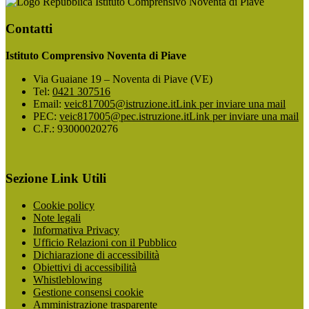
Istituto Comprensivo Noventa di Piave
Contatti
Istituto Comprensivo Noventa di Piave
Via Guaiane 19 – Noventa di Piave (VE)
Tel:
0421 307516
Email:
veic817005@istruzione.it
Link per inviare una mail
PEC:
veic817005@pec.istruzione.it
Link per inviare una mail
C.F.: 93000020276
Sezione Link Utili
Cookie policy
Note legali
Informativa Privacy
Ufficio Relazioni con il Pubblico
Dichiarazione di accessibilità
Obiettivi di accessibilità
Whistleblowing
Gestione consensi cookie
Amministrazione trasparente